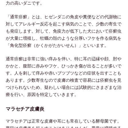
力の高いダニです。
「通常疥癬」とは、ヒゼンダニの角皮や糞便などの代謝物に
対してアレルギー反応を起こす病気のことで、少数の寄生で
も発症します。対して、免疫力が低下した犬において疥癬虫
が大量に増殖し、牡蠣の殻のような分厚いフケを作る病気を
「角化型疥癬（かくかがたかいせん）」といいます。
通常疥癬は非常に強い痒みを伴い、特に耳の辺縁や顔、肘や
かかと、腹部に赤みやフケ、ひっかき傷が出ることが多いで
す。人を刺して痒みや赤いブツブツなどの症状を出すことも
あります。少数寄生なので皮膚の検査で容易には疥癬虫を見
つけられないため、疑わしい場合には試験的にさまざまな治
療を行い、原因を特定していきます。
マラセチア皮膚炎
マラセチアは正常な皮膚や耳にも常在している酵母菌です。