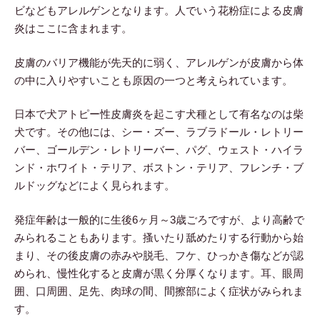
ビなどもアレルゲンとなります。人でいう花粉症による皮膚
炎はここに含まれます。
皮膚のバリア機能が先天的に弱く、アレルゲンが皮膚から体
の中に入りやすいことも原因の一つと考えられています。
日本で犬アトピー性皮膚炎を起こす犬種として有名なのは柴
犬です。その他には、シー・ズー、ラブラドール・レトリー
バー、ゴールデン・レトリーバー、パグ、ウェスト・ハイラ
ンド・ホワイト・テリア、ボストン・テリア、フレンチ・ブ
ルドッグなどによく見られます。
発症年齢は一般的に生後6ヶ月～3歳ごろですが、より高齢で
みられることもあります。搔いたり舐めたりする行動から始
まり、その後皮膚の赤みや脱毛、フケ、ひっかき傷などが認
められ、慢性化すると皮膚が黒く分厚くなります。耳、眼周
囲、口周囲、足先、肉球の間、間擦部によく症状がみられま
す。