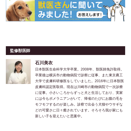
監修獣医師
石川美衣
日本獣医生命科学大学卒業。2008年、獣医師免許取得。
卒業後は横浜市の動物病院で診察に従事、また東京農工
大学で皮膚科研修医をしていました。2016年に日本獣医
皮膚科認定医取得。現在は川崎市の動物病院で一次診療
に従事。小さいころからずっと犬と生活しており、実家
には今もポメラニアンがいて、帰省のたびにお腹の毛を
モフモフするのが楽しみ。診察で出会う犬猫やウサギな
どの可愛さに日々癒されています。そろそろ我が家にも
新しい子を迎えたいと思案中。