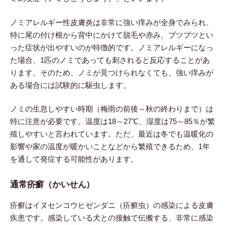
ノミアレルギー性皮膚炎は非常に強い痒みが全身でみられ、
特に尾の付け根から背中にかけて脱毛や赤み、ブツブツとい
った症状が出やすいのが特徴的です。ノミアレルギーになっ
た場合、1匹のノミであっても刺されると反応することがあ
ります。そのため、ノミが見つけられなくても、強い痒みが
ある場合には試験的に駆虫します。
ノミの生息しやすい時期（梅雨の前後～秋の終わりまで）は
特に注意が必要です。温度は18～27℃、湿度は75～85％が繁
殖しやすいと言われています。ただ、最近は冬でも温暖化の
影響や家の温度が暖かいことなどから繁殖できるため、1年
を通して発症する可能性があります。
通常疥癬（かいせん）
疥癬はイヌセンコウヒゼンダニ（疥癬虫）の感染による皮膚
疾患です。感染している犬との接触で伝搬する、非常に感染