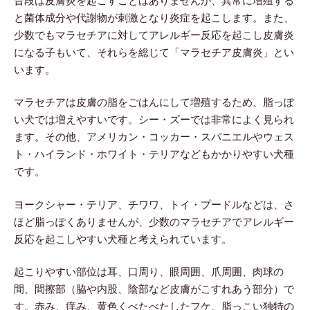
普段は皮膚炎を起こすことはありませんが、異常に増殖する
と菌体成分や代謝物が刺激となり炎症を起こします。また、
少数でもマラセチアに対してアレルギー反応を起こし皮膚炎
になる子もいて、それらを総じて「マラセチア皮膚炎」とい
います。
マラセチアは皮膚の脂をごはんにして増殖するため、脂っぽ
い犬では増えやすいです。シー・ズーでは非常によく見られ
ます。その他、アメリカン・コッカー・スパニエルやウェス
ト・ハイランド・ホワイト・テリアなどもかかりやすい犬種
です。
ヨークシャー・テリア、チワワ、トイ・プードルなどは、さ
ほど脂っぽくありませんが、少数のマラセチアでアレルギー
反応を起こしやすい犬種と考えられています。
起こりやすい部位は耳、口周り、眼周囲、爪周囲、肉球の
間、間擦部（脇や内股、陰部など皮膚がこすれあう部分）で
す。赤み、痒み、黄色くべたべたしたフケ、脂っこい独特の