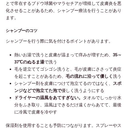
とで常在するブドウ球菌やマラセチアが増殖して皮膚炎を悪
化させることがあるため、シャンプー療法を行うことがあり
ます。
シャンプーのコツ
シャンプーを行う際に気を付けるポイントがあります。
熱いお湯で洗うと皮膚が温まって痒みが増すため、
35～
37℃のぬるま湯
で洗う
毛を逆立ててゴシゴシ洗うと、毛が皮膚にささって炎症
を起こすことがあるため、
毛の流れに沿って優しく
洗う
シャンプー剤を皮膚につけて泡立てるのではなく、
スポ
ンジなどで泡立てた泡で
優しく洗うようにする
ドライヤーの温風をあてすぎない。
タオルでしっかり水
分をふき取り、温風はできるだけ遠くからあてて、最後
に冷風で皮膚を冷やす
保湿剤を使用することも予防につながります。スプレーやス