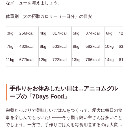
なメニューを与えましょう。
体重別 犬の摂取カロリー（一日分）の目安
3kg
256kcal
4kg
317kcal
5kg
374kcal
6kg
429kc
7kg
482kcal
8kg
533kcal
9kg
582kcal
10kg
630kc
11kg
677kcal
12kg
722kcal
13kg
766kcal
14kg
811kc
手作りをお休みしたい日は…アニコムグル
ープの「7Days Food」
栄養たっぷりで美味しいごはんをつくって、愛犬に毎日の食
事を楽しんでもらいたい――そう願う飼い主さんは多いこと
でしょう。一方で、手作りごはんを毎食用意するのは大変…