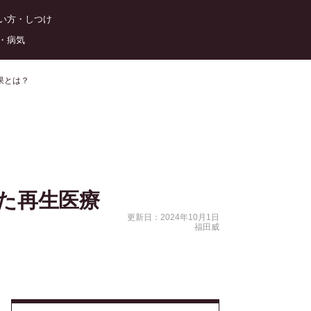
い方・しつけ
・病気
効果とは？
た再生医療
更新日：2024年10月1日
福田威