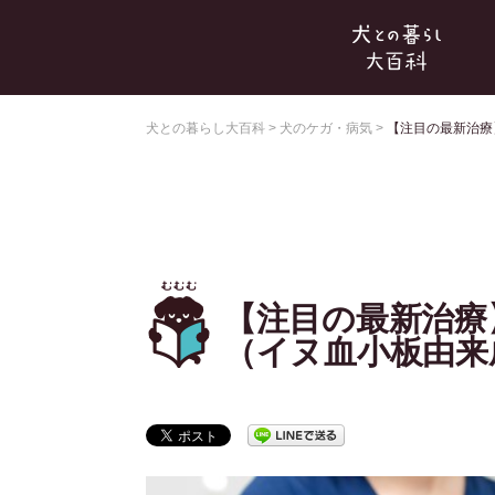
犬との暮らし大百科
>
犬のケガ・病気
>
【注目の最新治療
【注目の最新治療
（イヌ血小板由