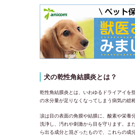
犬の乾性角結膜炎とは？
乾性角結膜炎とは、いわゆるドライアイを
の水分量が足りなくなってしまう病気の総
涙は目の表面の角膜や結膜に、酸素や栄養
洗浄し、汚れや刺激から目を守ります。ま
ら出る成分と混ざったもので、これらの成