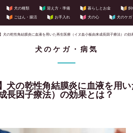
犬の種類
迎え方・準備
暮らしとお金
飼
ごはん・腸活
お手入れ
犬の心
犬のケガ
】犬の乾性角結膜炎に血液を用いた再生医療（イヌ血小板由来成長因子療法）の
犬のケガ・病気
】犬の乾性角結膜炎に血液を用い
来成長因子療法）の効果とは？