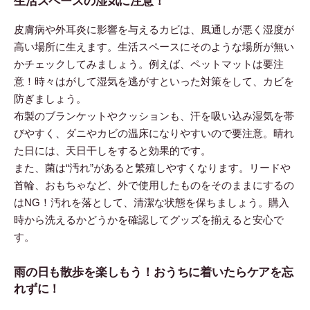
生活スペースの湿気に注意！
皮膚病や外耳炎に影響を与えるカビは、風通しが悪く湿度が
高い場所に生えます。生活スペースにそのような場所が無い
かチェックしてみましょう。例えば、ペットマットは要注
意！時々はがして湿気を逃がすといった対策をして、カビを
防ぎましょう。
布製のブランケットやクッションも、汗を吸い込み湿気を帯
びやすく、ダニやカビの温床になりやすいので要注意。晴れ
た日には、天日干しをすると効果的です。
また、菌は“汚れ”があると繁殖しやすくなります。リードや
首輪、おもちゃなど、外で使用したものをそのままにするの
はNG！汚れを落として、清潔な状態を保ちましょう。購入
時から洗えるかどうかを確認してグッズを揃えると安心で
す。
雨の日も散歩を楽しもう！おうちに着いたらケアを忘
れずに！