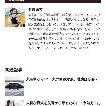
兵藤未來
東京農工大学農学部獣医学科卒業。2012年にアニコム損
害保険株式会社に入社し、「家庭どうぶつ白書」発行や
臨床業務などに携わる。現在はアニコム ホールディング
スの広報責任者として、社外への発信を担うほか、CSR
活動として動物福祉や防災をテーマにしたプロジェクト
チームの運営を行っている。生粋の犬派で、散歩中の犬
を見かけては目で追ってにやけてしまう。愛犬はMIXの
きょうすけ。犬としゃべれるようになるのが夢。
関連記事
犬も寒がり!？ 犬の寒さ対策、暖房は必要？
大切な愛犬を災害から守るために、今備えてお