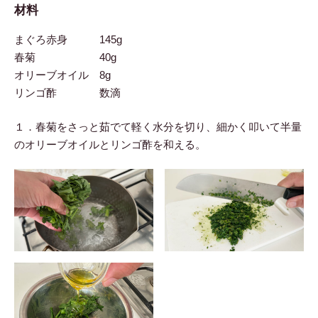
材料
まぐろ赤身 145g
春菊 40g
オリーブオイル 8g
リンゴ酢 数滴
１．春菊をさっと茹でて軽く水分を切り、細かく叩いて半量
のオリーブオイルとリンゴ酢を和える。