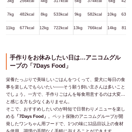
3kg
256kcal
4kg
317kcal
5kg
374kcal
6kg
429kc
7kg
482kcal
8kg
533kcal
9kg
582kcal
10kg
630kc
11kg
677kcal
12kg
722kcal
13kg
766kcal
14kg
811kc
手作りをお休みしたい日は…アニコムグル
ープの「7Days Food」
栄養たっぷりで美味しいごはんをつくって、愛犬に毎日の食
事を楽しんでもらいたい――そう願う飼い主さんは多いこと
でしょう。一方で、手作りごはんを毎食用意するのは大変…
と感じる方も少なくありません。
そこで、おすすめしたいのが時短で日替わりメニューを楽し
める
「7Days Food」
。ペット保険のアニコムグループが開
発したワンちゃん用フードで、1つの味に12品目以上の食材
を使用。調理の手間なく手軽に与えることができます。