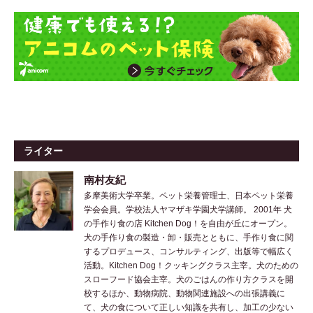
ライター
南村友紀
多摩美術大学卒業。ペット栄養管理士、日本ペット栄養
学会会員。学校法人ヤマザキ学園犬学講師。 2001年 犬
の手作り食の店 Kitchen Dog！を自由が丘にオープン。
犬の手作り食の製造・卸・販売とともに、手作り食に関
するプロデュース、コンサルティング、出版等で幅広く
活動。Kitchen Dog！クッキングクラス主宰。犬のための
スローフード協会主宰。犬のごはんの作り方クラスを開
校するほか、動物病院、動物関連施設への出張講義に
て、犬の食について正しい知識を共有し、加工の少ない