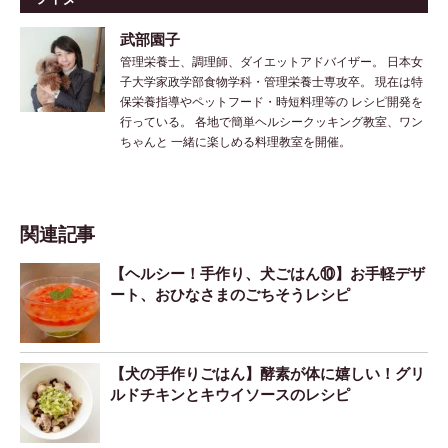
武部園子
管理栄養士、調理師、ダイエットアドバイザー。 日本女
子大学家政学部食物学科・管理栄養士専攻卒。 現在は特
保栄養指導やペットフード・時短料理等の レシピ開発を
行っている。 各地で簡単ヘルシークッキング教室、ワン
ちゃんと 一緒に楽しめる料理教室を開催。
関連記事
【ヘルシー！手作り、犬ごはん⑩】お手軽デザ
ート、おひなさまのごちそうレシピ
【犬の手作りごはん】酵素が体に嬉しい！グリ
ルドチキンとキウイソースのレシピ