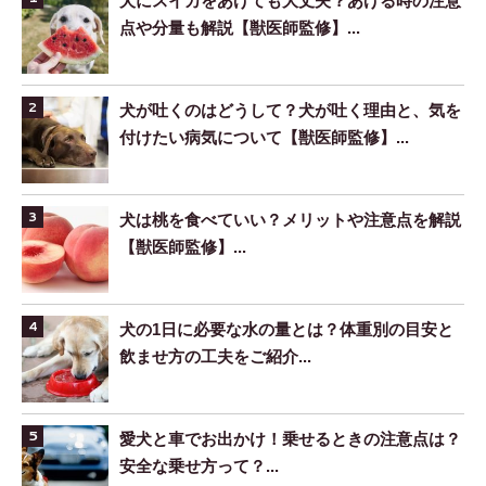
犬にスイカをあげても大丈夫？あげる時の注意
点や分量も解説【獣医師監修】...
犬が吐くのはどうして？犬が吐く理由と、気を
付けたい病気について【獣医師監修】...
犬は桃を食べていい？メリットや注意点を解説
【獣医師監修】...
犬の1日に必要な水の量とは？体重別の目安と
飲ませ方の工夫をご紹介...
愛犬と車でお出かけ！乗せるときの注意点は？
安全な乗せ方って？...