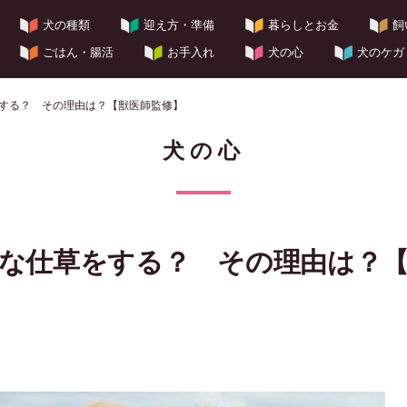
犬の種類
迎え方・準備
暮らしとお金
飼
ごはん・腸活
お手入れ
犬の心
犬のケガ
する？ その理由は？【獣医師監修】
犬の心
な仕草をする？ その理由は？