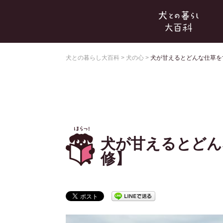
犬との暮らし大百科
>
犬の心
>
犬が甘えるとどんな仕草を
犬が甘えるとどん
修】