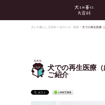
犬との暮らし大百科
>
犬のケガ・病気
>
犬での再生医療（
犬での再生医療（
ご紹介