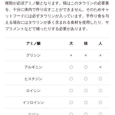
種類が必須アミノ酸となります。猫はこのタウリンの必要量
を、十分に体内で作り出すことができません。そのためキャ
ットフードには必ずタウリンが入っています。手作り食を与
える場合にはタウリンが多く含まれる食材を使用したり、サ
プリメントなどで補ったりする必要があります。
アミノ酸
犬
猫
人
グリシン
×
×
×
アルギニン
〇
〇
×
ヒスチジン
〇
〇
〇
ロイシン
〇
〇
〇
イソロイシン
〇
〇
〇
リジン
〇
〇
〇