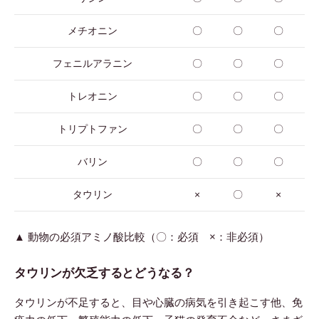
メチオニン
〇
〇
〇
フェニルアラニン
〇
〇
〇
トレオニン
〇
〇
〇
トリプトファン
〇
〇
〇
バリン
〇
〇
〇
タウリン
×
〇
×
▲ 動物の必須アミノ酸比較（〇：必須 ×：非必須）
タウリンが欠乏するとどうなる？
タウリンが不足すると、目や心臓の病気を引き起こす他、免