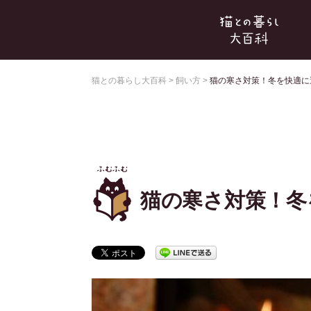
猫との暮らし大百科
>
飼い方
>
猫の寒さ対策！冬を快適に
猫の寒さ対策！冬