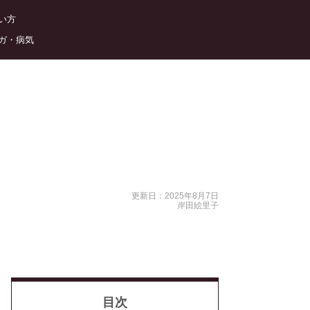
い方
ガ・病気
更新日：2025年8月7日
岸田絵里子
目次