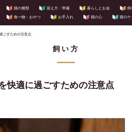
猫の種類
迎え方・準備
暮らしとお金
飼
食べ物・おやつ
お手入れ
猫の心
猫のケ
過ごすための注意点
飼い方
を快適に過ごすための注意点