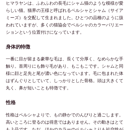
ヒマラヤンは、ふわふわの長毛にシャム猫のような模様が愛
らしい猫。猫界の王様と呼ばれるペルシャとシャム（サイア
ミーズ）を交配して生まれました。ひとつの品種のように扱
われていますが、多くの猫協会でペルシャのカラーバリエー
ションという位置付けになっています。
身体的特徴
一番に目が留まる豪華な毛は、長くて分厚く、なめらかな手
触り。首周りにも飾り毛があり、もこもこです。シャムと同
様に顔と足先と尾が濃い色になっています。毛に包まれた体
はずんぐりとしていて、しっかりとした骨格。頭は大きくて
丸く、鼻が短いことも特徴です。
性格
性格はペルシャよりで、もの静かでのんびりと過ごします。
高いところに登るのは得意ではありません。その動きはとて
も上品です。ただ、ほかのカラーのペルシャよりも社交性が