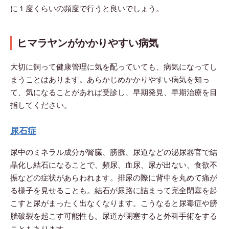
に１度くらいの頻度で行うと良いでしょう。
ヒマラヤンがかかりやすい病気
大切に飼って健康管理に気を配っていても、病気になってし
まうことはあります。あらかじめかかりやすい病気を知っ
て、気になることがあれば受診し、早期発見、早期治療を目
指してください。
尿石症
尿中のミネラル成分が腎臓、膀胱、尿道などの泌尿器官で結
晶化し結石になることで、頻尿、血尿、尿が出ない、食欲不
振などの症状があらわれます。排尿の際に背中を丸めて痛が
る様子を見せることも。結石が尿路に詰まって完全閉塞を起
こすと尿がまったく出なくなります。こうなると尿毒症や膀
胱破裂を起こす可能性も。尿道が閉塞すると外科手術をする
こともあります。