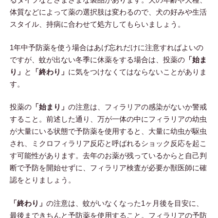
体質などによって薬の選択肢は変わるので、犬の好みや生活
スタイル、持病に合わせて処方してもらいましょう。
1年中予防薬を使う場合はあげ忘れだけに注意すればよいの
ですが、蚊が出ない冬季に休薬をする場合は、投薬の
「始ま
り」
と
「終わり」
に気をつけなくてはならないことがありま
す。
投薬の
「始まり」
の注意は、フィラリアの感染がないか警戒
すること。前述した通り、万が一体の中にフィラリアの幼虫
が大量にいる状態で予防薬を使用すると、大量に幼虫が駆虫
され、ミクロフィラリア反応と呼ばれるショック反応を起こ
す可能性があります。去年のお薬が残っているからと自己判
断で予防を開始せずに、フィラリア検査が必要か獣医師に確
認をとりましょう。
「終わり」
の注意は、蚊がいなくなった1ヶ月後を目安に、
最後まできちんと予防薬を使用すること。フィラリアの予防