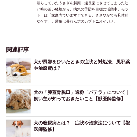
暮らしていたうさぎを斜頸・過長歯にさせてしまった幼
い時の苦い経験から、病気の予防を目標に活動中。モッ
トーは「家庭内でいますぐできる、ささやかでも具体的
なケア」。愛亀は暴れん坊のカブトニオイガメ。
関連記事
犬が風邪をひいたときの症状と対処法、風邪薬
や治療費は？
犬の「膝蓋骨脱臼」通称「パテラ」について｜
飼い主が知っておきたいこと【獣医師監修】
犬の糖尿病とは？ 症状や治療法について【獣
医師監修】