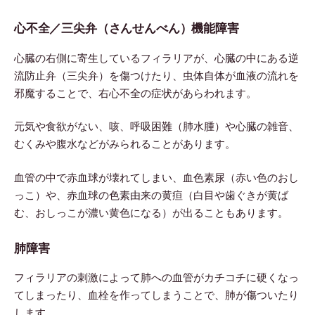
心不全／三尖弁（さんせんべん）機能障害
心臓の右側に寄生しているフィラリアが、心臓の中にある逆
流防止弁（三尖弁）を傷つけたり、虫体自体が血液の流れを
邪魔することで、右心不全の症状があらわれます。
元気や食欲がない、咳、呼吸困難（肺水腫）や心臓の雑音、
むくみや腹水などがみられることがあります。
血管の中で赤血球が壊れてしまい、血色素尿（赤い色のおし
っこ）や、赤血球の色素由来の黄疸（白目や歯ぐきが黄ば
む、おしっこが濃い黄色になる）が出ることもあります。
肺障害
フィラリアの刺激によって肺への血管がカチコチに硬くなっ
てしまったり、血栓を作ってしまうことで、肺が傷ついたり
します。