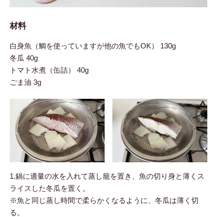
材料
白身魚（鯛を使っていますが他の魚でもOK） 130g
冬瓜 40g
トマト水煮（缶詰） 40g
ごま油 3g
1.鍋に適量の水を入れて蒸し籠を置き、魚の切り身と薄くス
ライスした冬瓜を置く。
※魚と同じ蒸し時間で柔らかくなるように、冬瓜は薄く切
る。