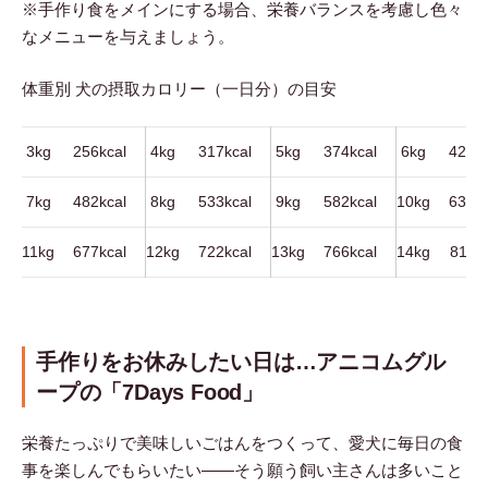
※手作り食をメインにする場合、栄養バランスを考慮し色々
なメニューを与えましょう。
体重別 犬の摂取カロリー（一日分）の目安
3kg
256kcal
4kg
317kcal
5kg
374kcal
6kg
429kc
7kg
482kcal
8kg
533kcal
9kg
582kcal
10kg
630kc
11kg
677kcal
12kg
722kcal
13kg
766kcal
14kg
811kc
手作りをお休みしたい日は…アニコムグル
ープの「7Days Food」
栄養たっぷりで美味しいごはんをつくって、愛犬に毎日の食
事を楽しんでもらいたい――そう願う飼い主さんは多いこと