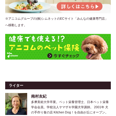
※アニコムグループの(株)シムネットのECサイト「みんなの健康専門店」
へ移動します。
ライター
南村友紀
多摩美術大学卒業。ペット栄養管理士、日本ペット栄養
学会会員。学校法人ヤマザキ学園犬学講師。 2001年 犬
の手作り食の店 Kitchen Dog！を自由が丘にオープン。