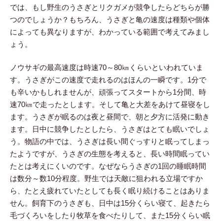
では、もし野生のうさぎとリクガメが競争したらどちらが勝
つのでしょうか？もちろん、うさぎと亀の速度は種類や個体
によっても異なりますが、わかっている範囲で考えてみまし
ょう。
ノウサギの最高速度は時速70～80㎞くらいといわれていま
す。うさぎがこの速度で走れるのはほんの一瞬です。1分で
も辛いかもしれませんが、頑張ってスタートから1分間、時
速70㎞で走ったとします。そして亀と大差をあけて昼寝をし
ます。うさぎが眠るのは夜と昼間で、朝と夕方に活発に動き
ます。日中に競争したとしたら、うさぎはとても眠いでしょ
う。物語の中では、うさぎは長い間ぐっすりと眠ってしまっ
たようですが、うさぎの生態を考えると、長い時間眠ってい
たとは考えにくいのです。なぜならうさぎの1回の睡眠時間
は数分～数10分程度。野生では天敵に狙われる立場ですか
ら、たとえ疲れていたとしても長く眠り続けることはありま
せん。飼育下のうさぎも、日中は15分くらい寝て、起きたら
毛づくろいをしたり牧草を食べたりして、また15分くらい眠