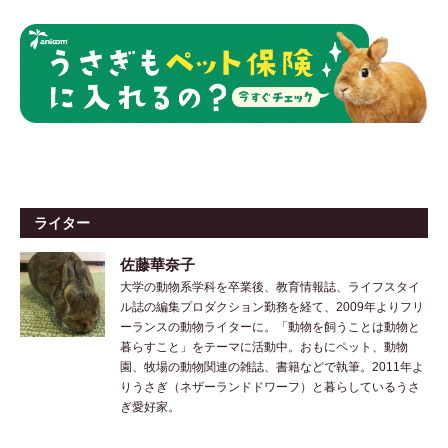
ライター
佐藤華奈子
大学の動物系学科を卒業後、教育情報誌、ライフスタイ
ル誌の編集プロダクション勤務を経て、2009年よりフリ
ーランスの動物ライターに。「動物を飼うことは動物と
暮らすこと」をテーマに活動中。おもにペット、動物
園、牧場の動物関連の雑誌、書籍などで執筆。2011年よ
りうさぎ（ネザーランドドワーフ）と暮らしているうさ
ぎ愛好家。