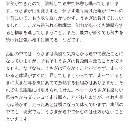
大差ができたので、油断して途中で休憩し眠ってしまいま
す。うさぎが目を覚ますと、休まず走り続けた亀がゴールの
手前にいて、もう取り返しがつかず、うさぎは負けてしまい
ました。ここから得られる教訓は、能力があっても油断をす
ると物事を逃してしまうこと。また、能力が低くても努力を
続ければ強い相手に勝てる、などです。
お話の中では、うさぎは高慢な気持ちから途中で寝たことに
なっていますが、そもそもうさぎは長距離を走ることができ
ません。なぜなら、うさぎは汗をかくことができず、走って
いると体温がすぐに上昇してしまうからです。走っていると
きに大きな耳を風にあてて放熱する仕組みはありますが、そ
れでも長距離には耐えられません。ペットのうさぎも楽しい
気持ちからダッシュで走り回ることがありますが、それも長
くは続かず、走ったあとは横になって休んでいます。寓話の
中でも、現実でも、うさぎが途中で休むのは仕方がないこと
といえます。