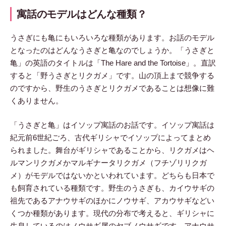
寓話のモデルはどんな種類？
うさぎにも亀にもいろいろな種類があります。お話のモデル
となったのはどんなうさぎと亀なのでしょうか。「うさぎと
亀」の英語のタイトルは「The Hare and the Tortoise」。直訳
すると「野うさぎとリクガメ」です。山の頂上まで競争する
のですから、野生のうさぎとリクガメであることは想像に難
くありません。
「うさぎと亀」はイソップ寓話のお話です。イソップ寓話は
紀元前6世紀ごろ、古代ギリシャでイソップによってまとめ
られました。舞台がギリシャであることから、リクガメはヘ
ルマンリクガメかマルギナータリクガメ（フチゾリリクガ
メ）がモデルではないかといわれています。どちらも日本で
も飼育されている種類です。野生のうさぎも、カイウサギの
祖先であるアナウサギのほかにノウサギ、アカウサギなどい
くつか種類があります。現代の分布で考えると、ギリシャに
生息しているのはノウサギ属のヤブノウサギです。アナウサ