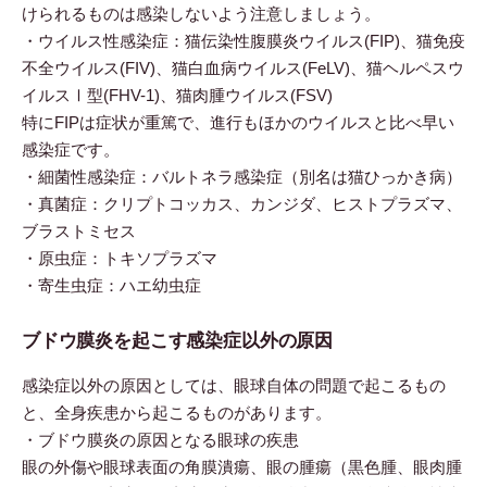
けられるものは感染しないよう注意しましょう。
・ウイルス性感染症：猫伝染性腹膜炎ウイルス(FIP)、猫免疫
不全ウイルス(FIV)、猫白血病ウイルス(FeLV)、猫ヘルペスウ
イルスⅠ型(FHV-1)、猫肉腫ウイルス(FSV)
特にFIPは症状が重篤で、進行もほかのウイルスと比べ早い
感染症です。
・細菌性感染症：バルトネラ感染症（別名は猫ひっかき病）
・真菌症：クリプトコッカス、カンジダ、ヒストプラズマ、
ブラストミセス
・原虫症：トキソプラズマ
・寄生虫症：ハエ幼虫症
ブドウ膜炎を起こす感染症以外の原因
感染症以外の原因としては、眼球自体の問題で起こるもの
と、全身疾患から起こるものがあります。
・ブドウ膜炎の原因となる眼球の疾患
眼の外傷や眼球表面の角膜潰瘍、眼の腫瘍（黒色腫、眼肉腫