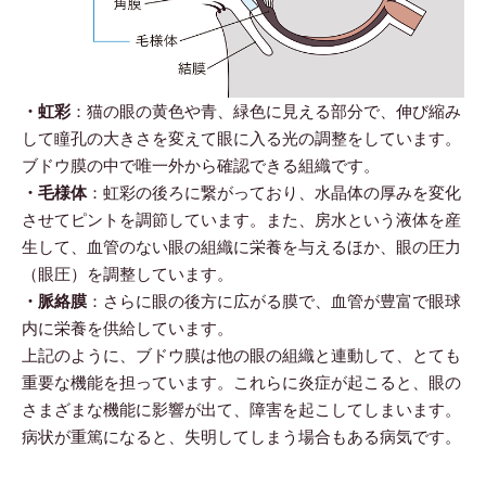
・虹彩
：猫の眼の黄色や青、緑色に見える部分で、伸び縮み
して瞳孔の大きさを変えて眼に入る光の調整をしています。
ブドウ膜の中で唯一外から確認できる組織です。
・毛様体
：虹彩の後ろに繋がっており、水晶体の厚みを変化
させてピントを調節しています。また、房水という液体を産
生して、血管のない眼の組織に栄養を与えるほか、眼の圧力
（眼圧）を調整しています。
・脈絡膜
：さらに眼の後方に広がる膜で、血管が豊富で眼球
内に栄養を供給しています。
上記のように、ブドウ膜は他の眼の組織と連動して、とても
重要な機能を担っています。これらに炎症が起こると、眼の
さまざまな機能に影響が出て、障害を起こしてしまいます。
病状が重篤になると、失明してしまう場合もある病気です。