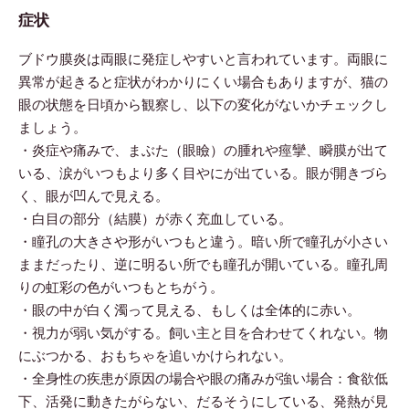
症状
ブドウ膜炎は両眼に発症しやすいと言われています。両眼に
異常が起きると症状がわかりにくい場合もありますが、猫の
眼の状態を日頃から観察し、以下の変化がないかチェックし
ましょう。
・炎症や痛みで、まぶた（眼瞼）の腫れや痙攣、瞬膜が出て
いる、涙がいつもより多く目やにが出ている。眼が開きづら
く、眼が凹んで見える。
・白目の部分（結膜）が赤く充血している。
・瞳孔の大きさや形がいつもと違う。暗い所で瞳孔が小さい
ままだったり、逆に明るい所でも瞳孔が開いている。瞳孔周
りの虹彩の色がいつもとちがう。
・眼の中が白く濁って見える、もしくは全体的に赤い。
・視力が弱い気がする。飼い主と目を合わせてくれない。物
にぶつかる、おもちゃを追いかけられない。
・全身性の疾患が原因の場合や眼の痛みが強い場合：食欲低
下、活発に動きたがらない、だるそうにしている、発熱が見