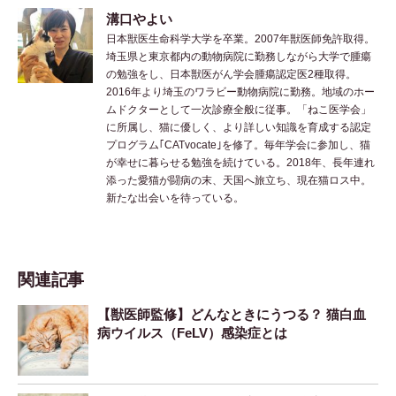
溝口やよい
日本獣医生命科学大学を卒業。2007年獣医師免許取得。
埼玉県と東京都内の動物病院に勤務しながら大学で腫瘍
の勉強をし、日本獣医がん学会腫瘍認定医2種取得。
2016年より埼玉のワラビー動物病院に勤務。地域のホー
ムドクターとして一次診療全般に従事。「ねこ医学会」
に所属し、猫に優しく、より詳しい知識を育成する認定
プログラム｢CATvocate｣を修了。毎年学会に参加し、猫
が幸せに暮らせる勉強を続けている。2018年、長年連れ
添った愛猫が闘病の末、天国へ旅立ち、現在猫ロス中。
新たな出会いを待っている。
関連記事
【獣医師監修】どんなときにうつる？ 猫白血
病ウイルス（FeLV）感染症とは