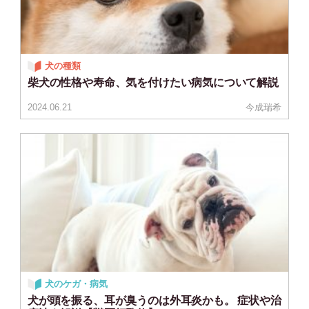
犬の種類
柴犬の性格や寿命、気を付けたい病気について解説
2024.06.21
今成瑞希
犬のケガ・病気
犬が頭を振る、耳が臭うのは外耳炎かも。 症状や治