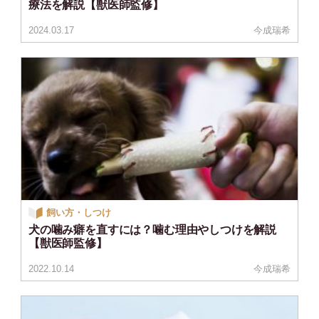
療法を解説【獣医師監修】
2024.03.17
今成瑞希
飼い方・しつけ
犬の噛み癖を直すには？噛む理由やしつけを解説
【獣医師監修】
2022.10.14
今成瑞希