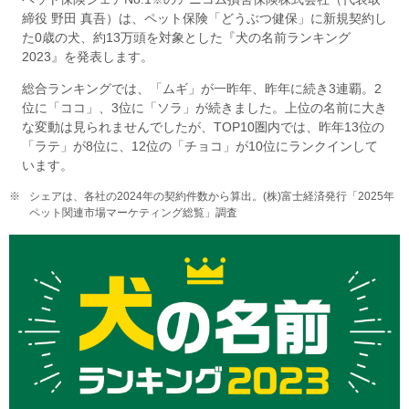
締役 野田 真吾）は、ペット保険「どうぶつ健保」に新規契約し
た0歳の犬、約13万頭を対象とした『犬の名前ランキング
2023』を発表します。
総合ランキングでは、「ムギ」が一昨年、昨年に続き3連覇。2
位に「ココ」、3位に「ソラ」が続きました。上位の名前に大き
な変動は見られませんでしたが、TOP10圏内では、昨年13位の
「ラテ」が8位に、12位の「チョコ」が10位にランクインして
います。
※
シェアは、各社の2024年の契約件数から算出。(株)富士経済発行「2025年
ペット関連市場マーケティング総覧」調査