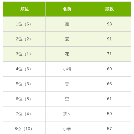
順位
名前
頭数
1位（6）
凛
93
2位（2）
麦
91
3位（1）
花
71
4位（6）
小梅
69
5位（3）
杏
66
6位（8）
空
61
7位（4）
茶々
59
8位（10）
小春
57