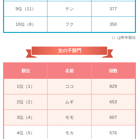
9位（11）
テン
377
10位（8）
フク
350
（）は昨年順位
女の子部門
順位
名前
頭数
1位（1）
ココ
829
2位（2）
ムギ
653
3位（4）
モモ
607
4位（5）
モカ
576