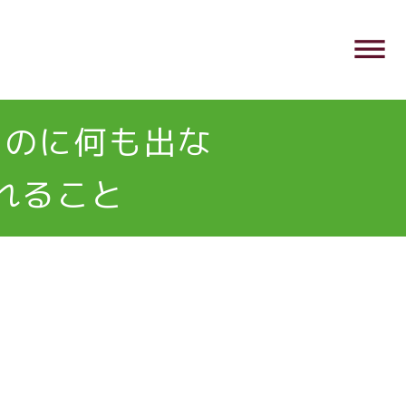
dehaze
るのに何も出な
れること