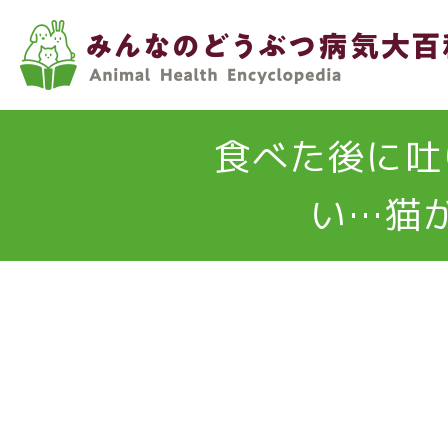
メ
イ
ン
コ
ン
食べた後に吐
テ
ン
い…猫
ツ
に
移
動