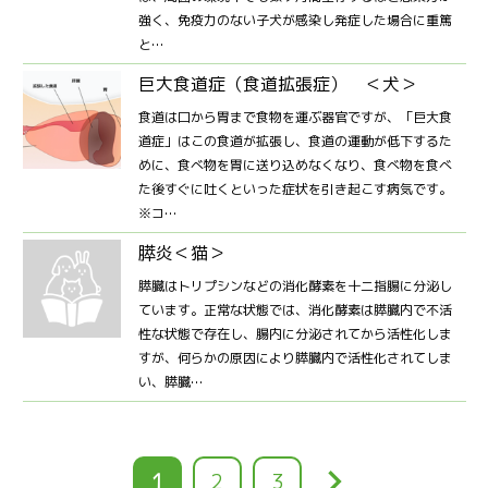
強く、免疫力のない子犬が感染し発症した場合に重篤
と…
巨大食道症（食道拡張症） ＜犬＞
食道は口から胃まで食物を運ぶ器官ですが、「巨大食
道症」はこの食道が拡張し、食道の運動が低下するた
めに、食べ物を胃に送り込めなくなり、食べ物を食べ
た後すぐに吐くといった症状を引き起こす病気です。
※コ…
膵炎＜猫＞
膵臓はトリプシンなどの消化酵素を十二指腸に分泌し
ています。正常な状態では、消化酵素は膵臓内で不活
性な状態で存在し、腸内に分泌されてから活性化しま
すが、何らかの原因により膵臓内で活性化されてしま
い、膵臓…
keyboard_arrow_right
カ
1
ペ
2
ペ
3