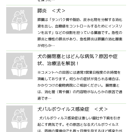
膵炎 ＜犬＞
膵臓は「タンパク質や脂肪、炭水化物を分解する消化
液を出し、血糖値をコントロールするためにインスリ
ンを出す」などの役割を担っている臓器です。急性の
膵炎と慢性の膵炎があり、急性膵炎は膵臓の消化酵素
が何らか…
犬の腸閉塞とはどんな病気？原因や症
状、治療法を解説！
※コメントへの回答には通常3営業日程度のお時間を
頂戴しております。何らかの症状が見られる場合は、
かかりつけの動物病院にご相談ください。 腸閉塞と
は、消化管（胃や腸）の内容物がなんらかの原因で通
過でき…
犬パルボウイルス感染症 ＜犬＞
犬パルボウィルス感染症は激しい嘔吐や下痢を引き
起こす病気です。その原因となる犬パルボウイルス
は、周囲の環境中でも数ヶ月間生存するほど感染力が