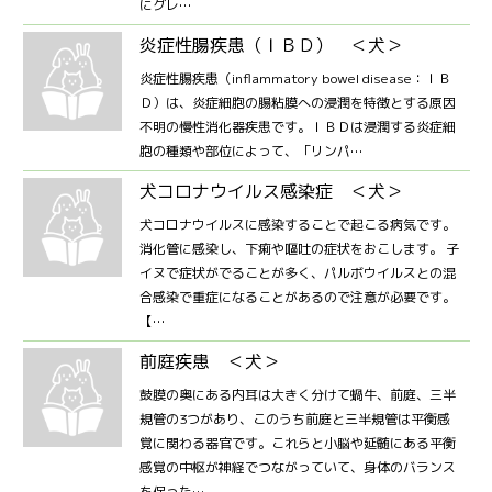
にグレ…
炎症性腸疾患（ＩＢＤ） ＜犬＞
炎症性腸疾患（inflammatory bowel disease：ＩＢ
Ｄ）は、炎症細胞の腸粘膜への浸潤を特徴とする原因
不明の慢性消化器疾患です。ＩＢＤは浸潤する炎症細
胞の種類や部位によって、「リンパ…
犬コロナウイルス感染症 ＜犬＞
犬コロナウイルスに感染することで起こる病気です。
消化管に感染し、下痢や嘔吐の症状をおこします。 子
イヌで症状がでることが多く、パルボウイルスとの混
合感染で重症になることがあるので注意が必要です。
【…
前庭疾患 ＜犬＞
鼓膜の奥にある内耳は大きく分けて蝸牛、前庭、三半
規管の3つがあり、このうち前庭と三半規管は平衡感
覚に関わる器官です。これらと小脳や延髄にある平衡
感覚の中枢が神経でつながっていて、身体のバランス
を保った…