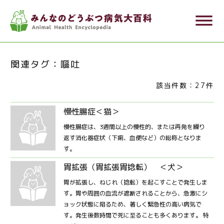
メ
dehaze
イ
ン
コ
関連タグ：嘔吐
ン
テ
該当件数：27件
ン
慢性腸症＜猫＞
ツ
に
慢性腸症は、3週間以上の慢性的、または再発を繰り
返す消化器症状（下痢、血便など）の総称となりま
移
す。
動
胃拡張（胃拡張胃捻転） ＜犬＞
胃が拡張し、ねじれ（捻転）を起こすことで発生しま
す。胃や周囲の血流が遮断されることから、急激にシ
ョック状態に陥るため、著しく緊急性の高い病気で
す。発生後数時間で死に至ることも多くあります。 特