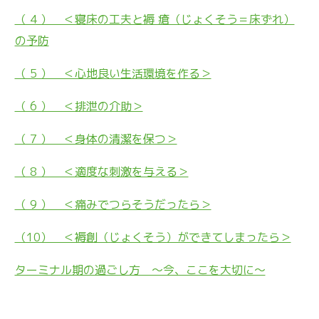
（ 4 ） ＜寝床の工夫と褥 瘡（じょくそう＝床ずれ）
の予防
（ 5 ） ＜心地良い生活環境を作る＞
（ 6 ） ＜排泄の介助＞
（ 7 ） ＜身体の清潔を保つ＞
（ 8 ） ＜適度な刺激を与える＞
（ 9 ） ＜痛みでつらそうだったら＞
（10） ＜褥創（じょくそう）ができてしまったら＞
ターミナル期の過ごし方 〜今、ここを大切に〜