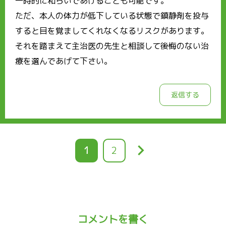
一時的に和らいであげることも可能です。
ただ、本人の体力が低下している状態で鎮静剤を投与
すると目を覚ましてくれなくなるリスクがあります。
それを踏まえて主治医の先生と相談して後悔のない治
療を選んであげて下さい。
返信する
keyboard_arrow_right
カ
1
ペ
2
レ
ー
ン
ジ
ト
ペ
コメントを書く