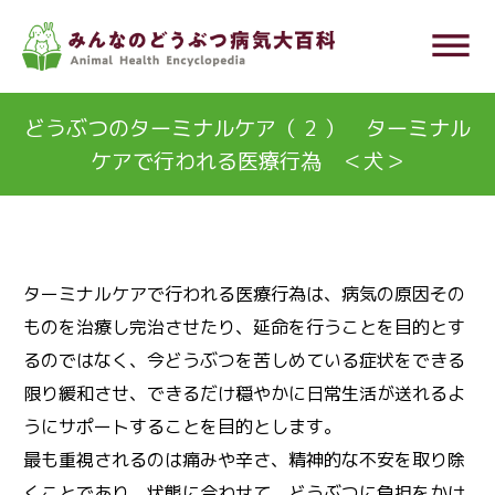
メ
dehaze
イ
ン
コ
どうぶつのターミナルケア（ 2 ） ターミナル
ン
ケアで行われる医療行為 ＜犬＞
テ
ン
ツ
に
ターミナルケアで行われる医療行為は、病気の原因その
移
ものを治療し完治させたり、延命を行うことを目的とす
動
るのではなく、今どうぶつを苦しめている症状をできる
限り緩和させ、できるだけ穏やかに日常生活が送れるよ
うにサポートすることを目的とします。
最も重視されるのは痛みや辛さ、精神的な不安を取り除
くことであり、状態に合わせて、どうぶつに負担をかけ