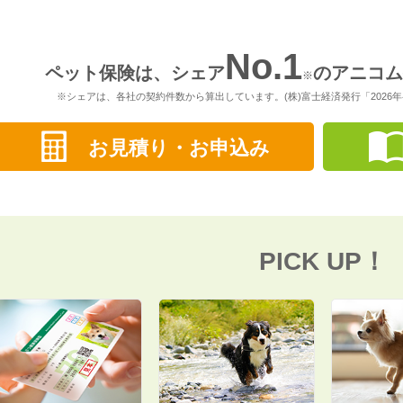
No.1
ペット保険は、シェア
の
アニコム
※
※シェアは、各社の契約件数から算出しています。
(株)富士経済発行「202
お見積り・お申込み
PICK UP！