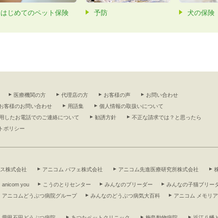
はじめてのペット保険
予防
犬の保険
医療機関の方
代理店の方
お客様の声
お問い合わせ
お客様のお問い合わせ
用語集
個人情報の取扱いについて
利用したお電話でのご連絡について
勧誘方針
不正な請求では？と思ったら
トポリシー
グス株式会社
アニコム パフェ株式会社
アニコム先進医療研究所株式会社
anicom you
こうのとりセンター
みんなのブリーダー
みんなの子猫ブリー
アニコムどうぶつ病院グループ
みんなのどうぶつ病気大百科
アニコム メモリ
愛甲石田どうぶつ病院
あつたペットクリニック
梅島動物病院
近江八幡