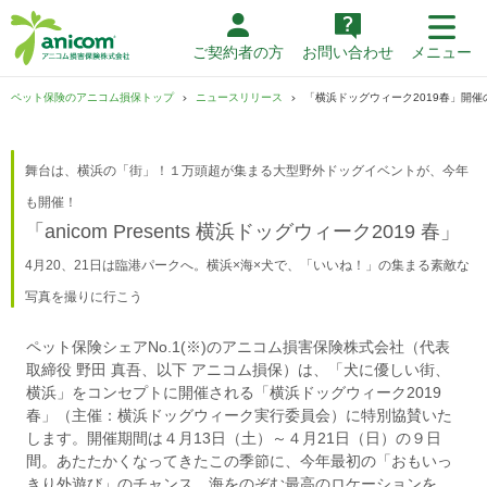
ご契約者の方
お問い合わせ
メニュー
ペット保険のアニコム損保トップ
ニュースリリース
「横浜ドッグウィーク2019春」開催
舞台は、横浜の「街」！１万頭超が集まる大型野外ドッグイベントが、今年
も開催！
「anicom Presents 横浜ドッグウィーク2019 春」
4月20、21日は臨港パークへ。横浜×海×犬で、「いいね！」の集まる素敵な
写真を撮りに行こう
ペット保険シェアNo.1(※)のアニコム損害保険株式会社（代表
取締役 野田 真吾、以下 アニコム損保）は、「犬に優しい街、
横浜」をコンセプトに開催される「横浜ドッグウィーク2019
春」（主催：横浜ドッグウィーク実行委員会）に特別協賛いた
します。開催期間は４月13日（土）～４月21日（日）の９日
間。あたたかくなってきたこの季節に、今年最初の「おもいっ
きり外遊び」のチャンス。海をのぞむ最高のロケーションを、