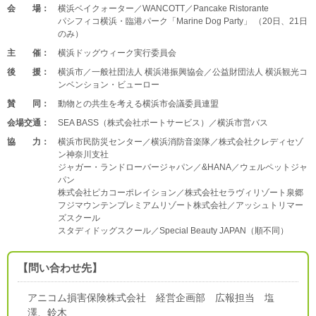
会 場：
横浜ベイクォーター／WANCOTT／Pancake Ristorante
パシフィコ横浜・臨港パーク「Marine Dog Party」 （20日、21日
のみ）
主 催：
横浜ドッグウィーク実行委員会
後 援：
横浜市／一般社団法人 横浜港振興協会／公益財団法人 横浜観光コ
ンベンション・ビューロー
賛 同：
動物との共生を考える横浜市会議委員連盟
会場交通：
SEA BASS（株式会社ポートサービス）／横浜市営バス
協 力：
横浜市民防災センター／横浜消防音楽隊／株式会社クレディセゾ
ン神奈川支社
ジャガー・ランドローバージャパン／&HANA／ウェルペットジャ
パン
株式会社ピカコーポレイション／株式会社セラヴィリゾート泉郷
フジマウンテンプレミアムリゾート株式会社／アッシュトリマー
ズスクール
スタディドッグスクール／Special Beauty JAPAN（順不同）
【問い合わせ先】
アニコム損害保険株式会社 経営企画部 広報担当 塩
澤、鈴木