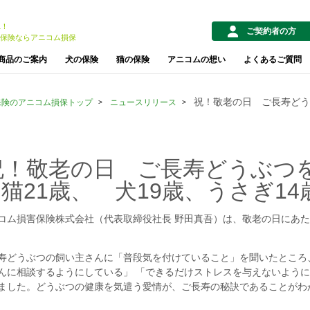
1！
ご契約者の方
保険ならアニコム損保
商品のご案内
犬の保険
猫の保険
アニコムの想い
よくあるご質問
祝！敬老の日 ご長寿どう
保険のアニコム損保トップ
ニュースリリース
祝！敬老の日 ご長寿どうぶつ
 猫21歳、 犬19歳、うさぎ14
ム損害保険株式会社（代表取締役社長 野田真吾）は、敬老の日にあた
どうぶつの飼い主さんに「普段気を付けていること」を聞いたところ
んに相談するようにしている」 「できるだけストレスを与えないよう
ました。どうぶつの健康を気遣う愛情が、ご長寿の秘訣であることがわ