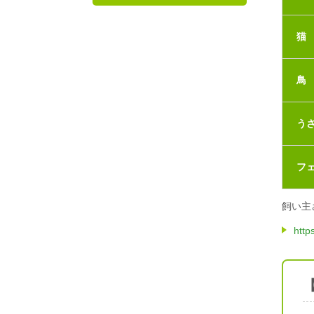
猫
鳥
う
フ
飼い主
http