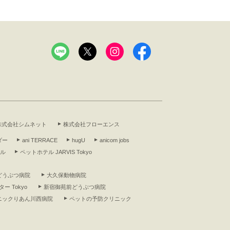
株式会社シムネット
株式会社フローエンス
ダー
ani TERRACE
hugU
anicom jobs
アル
ペットホテル JARVIS Tokyo
どうぶつ病院
大久保動物病院
ー Tokyo
新宿御苑前どうぶつ病院
ニックりあん川西病院
ペットの予防クリニック