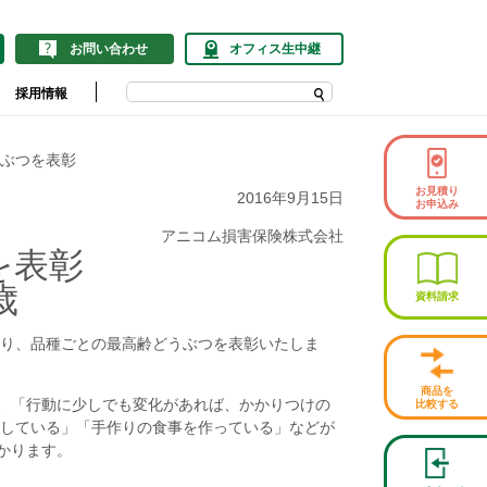
お問い合わせ
オフィス生中継
採用情報
ぶつを表彰
お見積り
2016年9月15日
お申込み
アニコム損害保険株式会社
を表彰
歳
資料請求
り、品種ごとの最高齢どうぶつを表彰いたしま
商品を
、「行動に少しでも変化があれば、かかりつけの
比較する
にしている」「手作りの食事を作っている」などが
かります。