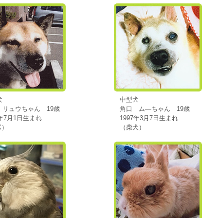
犬
中型犬
 リュウちゃん 19歳
角口 ム―ちゃん 19歳
7年7月1日生まれ
1997年3月7日生まれ
X）
（柴犬）