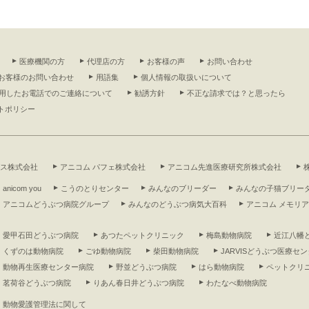
医療機関の方
代理店の方
お客様の声
お問い合わせ
お客様のお問い合わせ
用語集
個人情報の取扱いについて
利用したお電話でのご連絡について
勧誘方針
不正な請求では？と思ったら
トポリシー
グス株式会社
アニコム パフェ株式会社
アニコム先進医療研究所株式会社
anicom you
こうのとりセンター
みんなのブリーダー
みんなの子猫ブリー
アニコムどうぶつ病院グループ
みんなのどうぶつ病気大百科
アニコム メモリ
愛甲石田どうぶつ病院
あつたペットクリニック
梅島動物病院
近江八幡
くずのは動物病院
ごゆ動物病院
柴田動物病院
JARVISどうぶつ医療センタ
動物再生医療センター病院
野並どうぶつ病院
はら動物病院
ペットクリ
茗荷谷どうぶつ病院
りあん春日井どうぶつ病院
わたなべ動物病院
動物愛護管理法に関して