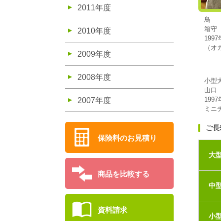
2011年度
鳥
箱守
2010年度
199
（オ
2009年度
2008年度
小型
山口
199
2007年度
ミニ
ご長
保険料のお見積り
大
商品を比較する
中
資料請求
小