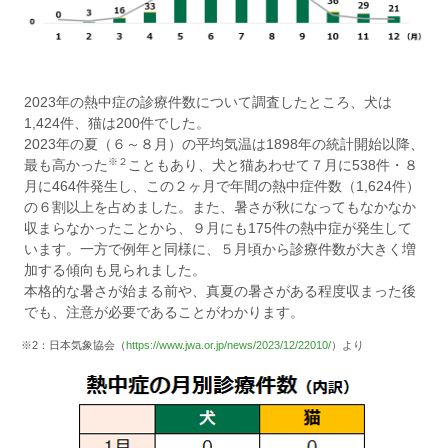
2023年の熱中症の診療件数について調査したところ、犬は
1,424件、猫は200件でした。
2023年の夏（６～８月）の平均気温は1898年の統計開始以降、
※２
最も高かった
こともあり、犬と猫あわせて７月に538件・８
月に464件発生し、この２ヶ月で年間の熱中症件数（1,624件）
の６割以上を占めました。また、暑さが秋になってもなかなか
収まらなかったことから、９月にも175件の熱中症が発生して
います。一方で例年と同様に、５月頃から診療件数が大きく増
加する傾向も見られました。
本格的な暑さが始まる前や、真夏の暑さがある程度収まった後
でも、注意が必要であることがわかります。
※2：日本気象協会（
https://www.jwa.or.jp/news/2023/12/22010/
）より