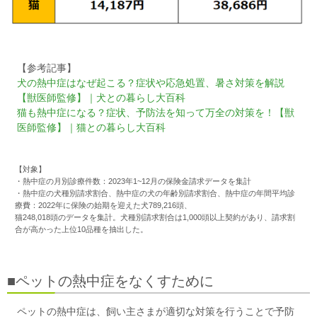
【参考記事】
犬の熱中症はなぜ起こる？症状や応急処置、暑さ対策を解説
【獣医師監修】｜犬との暮らし大百科
猫も熱中症になる？症状、予防法を知って万全の対策を！【獣
医師監修】｜猫との暮らし大百科
【対象】
・熱中症の月別診療件数：2023年1~12月の保険金請求データを集計
・熱中症の犬種別請求割合、熱中症の犬の年齢別請求割合、熱中症の年間平均診
療費：2022年に保険の始期を迎えた犬789,216頭、
猫248,018頭のデータを集計。犬種別請求割合は1,000頭以上契約があり、請求割
合が高かった上位10品種を抽出した。
■ペットの熱中症をなくすために
ペットの熱中症は、飼い主さまが適切な対策を行うことで予防