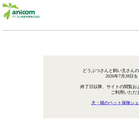
どうぶつさんと飼い主さんの
2026年7月28
終了日以降、サイトの閲覧お
ご利用いただ
犬・猫のペット保険シェ