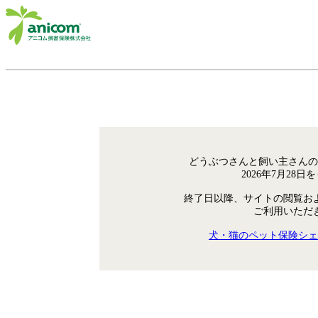
どうぶつさんと飼い主さんの
2026年7月28
終了日以降、サイトの閲覧お
ご利用いただ
犬・猫のペット保険シェ