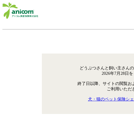
どうぶつさんと飼い主さんの
2026年7月28
終了日以降、サイトの閲覧お
ご利用いただ
犬・猫のペット保険シェ