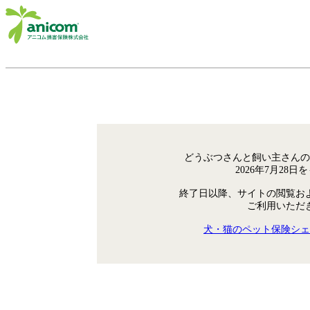
どうぶつさんと飼い主さんの
2026年7月28
終了日以降、サイトの閲覧お
ご利用いただ
犬・猫のペット保険シェ