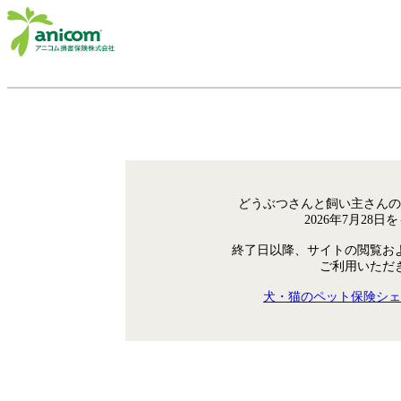
どうぶつさんと飼い主さんの
2026年7月28
終了日以降、サイトの閲覧お
ご利用いただ
犬・猫のペット保険シェ