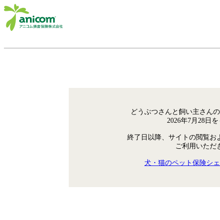
どうぶつさんと飼い主さんの
2026年7月28
終了日以降、サイトの閲覧お
ご利用いただ
犬・猫のペット保険シェ