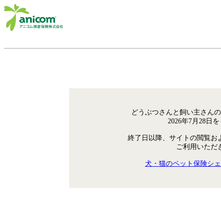
どうぶつさんと飼い主さんの
2026年7月28
終了日以降、サイトの閲覧お
ご利用いただ
犬・猫のペット保険シェ