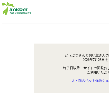
どうぶつさんと飼い主さんの
2026年7月28
終了日以降、サイトの閲覧お
ご利用いただ
犬・猫のペット保険シェ