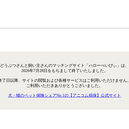
どうぶつさんと飼い主さんのマッチングサイト「ハローべいびぃ」は、
2026年7月28日をもちまして終了いたしました。
終了日以降、サイトの閲覧および各種サービスはご利用いただけません
ご利用いただきありがとうございました。
犬・猫のペット保険シェアNo.1の【アニコム損保】公式サイト