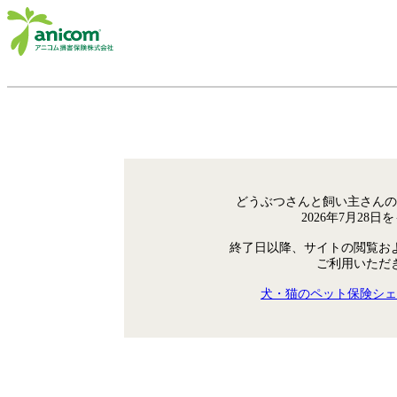
どうぶつさんと飼い主さんの
2026年7月28
終了日以降、サイトの閲覧お
ご利用いただ
犬・猫のペット保険シェ