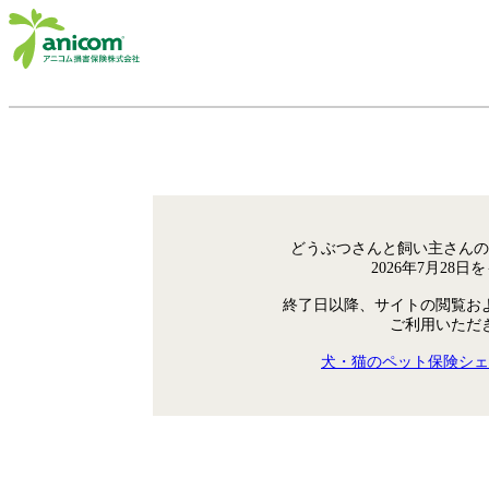
どうぶつさんと飼い主さんの
2026年7月28
終了日以降、サイトの閲覧お
ご利用いただ
犬・猫のペット保険シェ