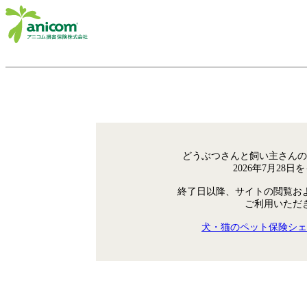
どうぶつさんと飼い主さんの
2026年7月28
終了日以降、サイトの閲覧お
ご利用いただ
犬・猫のペット保険シェ