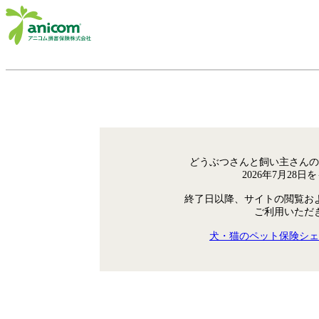
どうぶつさんと飼い主さんの
2026年7月28
終了日以降、サイトの閲覧お
ご利用いただ
犬・猫のペット保険シェ