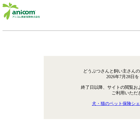
どうぶつさんと飼い主さんの
2026年7月28
終了日以降、サイトの閲覧お
ご利用いただ
犬・猫のペット保険シェ