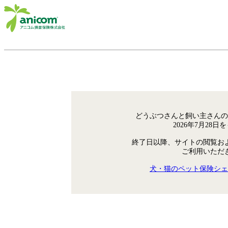
どうぶつさんと飼い主さんの
2026年7月28
終了日以降、サイトの閲覧お
ご利用いただ
犬・猫のペット保険シェ