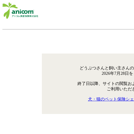
どうぶつさんと飼い主さんの
2026年7月28
終了日以降、サイトの閲覧お
ご利用いただ
犬・猫のペット保険シェ