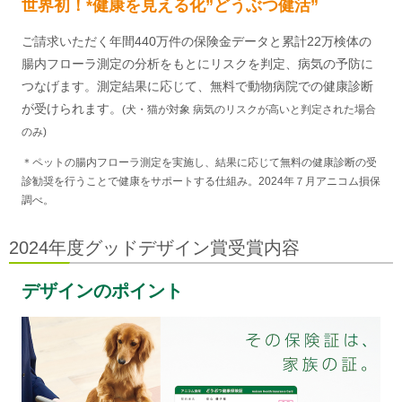
世界初！*健康を見える化”どうぶつ健活”
ご請求いただく年間440万件の保険金データと累計22万検体の
腸内フローラ測定の分析をもとにリスクを判定、病気の予防に
つなげます。測定結果に応じて、無料で動物病院での健康診断
が受けられます。
(犬・猫が対象 病気のリスクが高いと判定された場合
のみ)
＊ペットの腸内フローラ測定を実施し、結果に応じて無料の健康診断の受
診勧奨を行うことで健康をサポートする仕組み。2024年７月アニコム損保
調べ。
2024年度グッドデザイン賞受賞内容
デザインのポイント