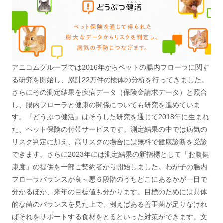
アニコムグループでは2016年からペットの腸内フローラに関す
る研究を開始し、累計22万件の検体の分析を行ってきました。
さらにその測定結果を疾病データ（保険金請求データ）と照合
し、腸内フローラと健康の関係についても研究を進めていま
す。『どうぶつ健活』はそうした研究を通じて2018年に生まれ
た、ペット保険の付帯サービスです。測定結果の中では病気の
リスク判定に加え、高リスクの場合には無料で健康診断を受診
できます。さらに2023年には測定結果の新指標として「お腹健
康度」の提供を一部ご契約者から開始しました。わが子の腸内
フローラバランスが良～悪６段階のうちどこにあるかが一目で
分かるほか、来年の目標値も分かります。目標のためには具体
的な菌のバランスを見た上で、例えばある善玉菌が足りなけれ
ばそれをサポートする食材をとるといった対策ができます。文