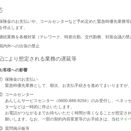
応
保険金のお支払いや、コールセンターなど予め定めた緊急時優先業務等
を停止します。
継続業務を各種対策（テレワーク、時差出勤、交代勤務、対面会議の禁
国内外への出張の禁止
記により想定される業務の遅延等
お客様への影響
①
保険金のお支払い
緊急時優先業務として、順次、お支払手続きを進めてまいりますが
②
コールセンター
あんしんサービスセンター（0800-888-8256）のみ受付し、ベ
ターなどは一時的に停止いたします。
お電話がつながるまでお待ちいただく時間が長くなることが想定さ
願いします。なお、一部の契約内容変更等のお手続きは、当社
マイ
③
質問掲示板等