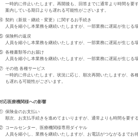
一時的に停止いたします。再開後も、回答までに通常より時間を要
案内している期日よりも遅れる可能性がございます。
④
契約（新規・継続・変更）に関するお手続き
人員を縮小し本業務を継続いたしますが、一部業務に遅延が生じる
⑤
保険料の返戻
人員を縮小し本業務を継続いたしますが、一部業務に遅延が生じる
⑤
各種書類等のお届け
人員を縮小し本業務を継続いたしますが、一部業務に遅延が生じる
⑦
その他 各種サービス
一時的に停止いたします。状況に応じ、順次再開いたしますが、各
も遅れる可能性がございます。
対応医療機関様への影響
①
保険金のお支払い
順次、お支払手続きを進めてまいりますが、通常よりも時間を要す
②
コールセンター、医療機関様専用ダイヤル
人員を縮小し、業務を継続いたしますが、お電話がつながるまでお