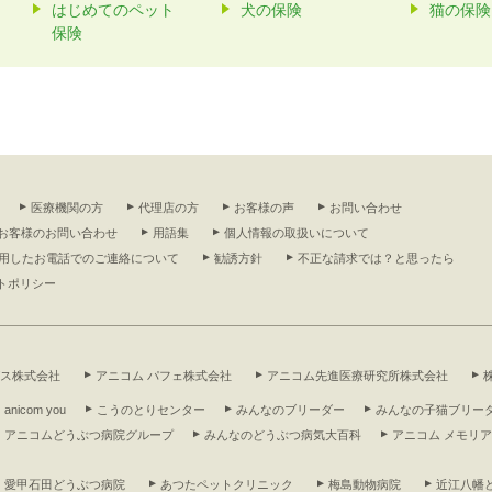
はじめてのペット
犬の保険
猫の保険
保険
医療機関の方
代理店の方
お客様の声
お問い合わせ
お客様のお問い合わせ
用語集
個人情報の取扱いについて
利用したお電話でのご連絡について
勧誘方針
不正な請求では？と思ったら
トポリシー
グス株式会社
アニコム パフェ株式会社
アニコム先進医療研究所株式会社
anicom you
こうのとりセンター
みんなのブリーダー
みんなの子猫ブリー
アニコムどうぶつ病院グループ
みんなのどうぶつ病気大百科
アニコム メモリ
愛甲石田どうぶつ病院
あつたペットクリニック
梅島動物病院
近江八幡