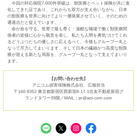
今回の対応病院7,000件突破は、獣医療とペット保険が共に進
化してきた証であり、これからも双方が支え合いながら、日本
の獣医療を世界に向けてより一層発展させていく、そのための
通過点だと捉えています。
命が命を守る、世界で最も尊く・過酷な職場で働く獣医療関
係者の皆様に心から敬意を表し、私たち人間を勇気づけてくれ
るどうぶつたちの優しさに応えるべく、今後もグループ一丸と
なって尽力してまいります。そして日本の繊細かつ高度な獣医
療が迎える新たな局面を、グループ一丸となって支えてまいり
ます。
【お問い合わせ先】
アニコム損害保険株式会社 広報担当
〒160-8352 東京都新宿区西新宿8-17-1住友不動産新宿グ
ランドタワー39階／MAIL：pr@ani-com.com