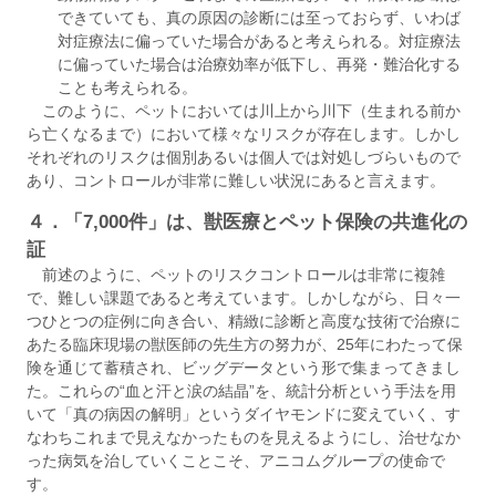
できていても、真の原因の診断には至っておらず、いわば
対症療法に偏っていた場合があると考えられる。対症療法
に偏っていた場合は治療効率が低下し、再発・難治化する
ことも考えられる。
このように、ペットにおいては川上から川下（生まれる前か
ら亡くなるまで）において様々なリスクが存在します。しかし
それぞれのリスクは個別あるいは個人では対処しづらいもので
あり、コントロールが非常に難しい状況にあると言えます。
４．「7,000件」は、獣医療とペット保険の共進化の
証
前述のように、ペットのリスクコントロールは非常に複雑
で、難しい課題であると考えています。しかしながら、日々一
つひとつの症例に向き合い、精緻に診断と高度な技術で治療に
あたる臨床現場の獣医師の先生方の努力が、25年にわたって保
険を通じて蓄積され、ビッグデータという形で集まってきまし
た。これらの“血と汗と涙の結晶”を、統計分析という手法を用
いて「真の病因の解明」というダイヤモンドに変えていく、す
なわちこれまで見えなかったものを見えるようにし、治せなか
った病気を治していくことこそ、アニコムグループの使命で
す。