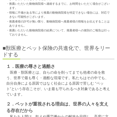
・推薦いただいた動物病院様へ連絡するまでに、お時間をいただく場合がござい
ます。
・情報に不備がある等により推薦の動物病院様を特定できない場合には、対応で
きない可能性がございます。
・推薦者様の許可が無い限り、動物病院様へ推薦者様の情報をお伝えすることは
ありません。
・推薦いただいた動物病院様の結果について、推薦者様への個別のご報告は行っ
ておりません。
■獣医療とペット保険の共進化で、世界をリー
ドする
１．医療の尊さと過酷さ
医療・獣医療とは、自らの命を削ってまでも他者の命を救
う、世界で最も尊く・過酷な現場です。私たちはその中でも、
自分自身による原因ではなく社会による原因で苦しむ “ペッ
ト”という存在こそが、いま最も守られるべき対象であると考え
ています。
２．ペットが重視される理由は、世界の人々を支え
る存在だから
私たち人間は、飢えや重労働からの解放を目指し、高度に文