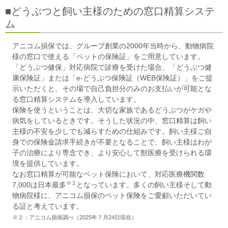
■どうぶつと飼い主様のための窓口精算システ
ム
アニコム損保では、グループ創業の2000年当時から、動物病院
様の窓口で使える「ペットの保険証」をご用意しています。
「どうぶつ健保」対応病院で診療を受けた場合、「どうぶつ健
康保険証」または「e-どうぶつ保険証（WEB保険証）」をご提
示いただくと、その場で自己負担分のみのお支払いが可能とな
る窓口精算システムを導入しています。
保険を使うということは、大切な家族であるどうぶつがケガや
病気をしているときです。そうした状況の中、窓口精算は飼い
主様の不安を少しでも減らすための仕組みです。飼い主様ご自
身での保険金請求手続きが不要となることで、飼い主様はわが
子の治療により専念でき、より安心して獣医療を受けられる環
境を提供しています。
なお窓口精算が可能なペット保険において、対応医療機関数
※２
7,000は日本最多
となっています。多くの飼い主様そして動
物病院様に、アニコム損保のペット保険をご愛顧いただいてい
る証と考えています。
※２：アニコム損保調べ（2025年７月24日現在）