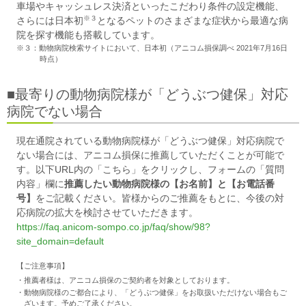
車場やキャッシュレス決済といったこだわり条件の設定機能、
※３
さらには日本初
となるペットのさまざまな症状から最適な病
院を探す機能も搭載しています。
※３：動物病院検索サイトにおいて、日本初（アニコム損保調べ 2021年7月16日
時点）
■最寄りの動物病院様が「どうぶつ健保」対応
病院でない場合
現在通院されている動物病院様が「どうぶつ健保」対応病院で
ない場合には、アニコム損保に推薦していただくことが可能で
す。以下URL内の「こちら」をクリックし、フォームの「質問
内容」欄に
推薦したい動物病院様の【お名前】と【お電話番
号】
をご記載ください。皆様からのご推薦をもとに、今後の対
応病院の拡大を検討させていただきます。
https://faq.anicom-sompo.co.jp/faq/show/98?
site_domain=default
【ご注意事項】
・推薦者様は、アニコム損保のご契約者を対象としております。
・動物病院様のご都合により、「どうぶつ健保」をお取扱いただけない場合もご
ざいます。予めご了承ください。