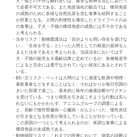
犬・猫との十分な触れ合いは、健全な精神を育むにあたっ
て必要不可欠である。また免疫強化の観点では、獲得免疫
の成熟のために多様な自然抗原を含む食事を給餌すること
が肝要となる。人間の利便性を優先したドライフードのみ
の食事は、子犬・子猫の獲得免疫の成熟には不十分である
と考えられる。
・法令リスク：動物愛護法は「自分よりも弱い存在を虐げな
い」「生命を守る」といった人間としての根底の規律をふ
まえた法令であると考えられる。当該法令においては子
犬・子猫の販売を８週齢以降と定めているが、各種報道等
によると完全には遵守なされていない状況にあるとされて
いる。
・飼い主リスク：ペットは人間のように過度な飲酒や喫煙・
暴飲暴食などをすることはなく、そればかりか毎日空調の
きいた部屋で過ごし、基本的に毎年の健康診断やワクチン
を受けている。つまり病気を引き起こすような行動は見ら
れないにもかかわらず、アニコムグループの調査による
と、若齢で慢性腎臓病・心臓病・がんといった、慢性炎症
が引き金となる疾患が発生していることが分かっている。
この原因の一つとして考えられるのが、単調な食事による
獲得免疫の未成熟である。
・動物病院リスク：これまでの医療において、病気の診断は