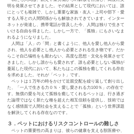
明を発展させてきました。その結果として現代においては、誰
にとっても複雑で、しかし重要な家族・友人・上司や部下・愛
する人等との人間関係からも解放されてきています。インター
ネットが発達し、携帯電話が普及した今、人間は独りで生きて
いける自由を得ました。しかし一方で、「孤独」にもさいなま
れるようになりました。
人間は「人」の「間」と書くように、他人を愛し他人から愛
され、他人を必要とし他人から必要とされる生き物です。だか
らこそ自己犠牲をも厭わない、高度な思想・文化を発展させて
きました。しかし誰からも愛されず、誰も必要としない孤独が
蔓延した現代において、私たちはこの孤独を癒してくれる存在
を求めました。それが「ペット」です。
ペットは１万年の時をかけて近親交配を繰り返して創り出し
た、「一人で生きる力０％・愛し愛される力100％」の存在で
す。無償の愛を与えて孤独を癒してくれるペットは、行き過ぎ
た論理ではなく新たな種を超えた相互信頼を提供し、技術では
なく感情面で人間社会を支えることで「孤独」という世界課題
を解決してくれる存在なのです。
３．ペットにおけるリスクコントロールの難しさ
ペットの重要性の高まりは、彼らの健康を支える獣医療や、