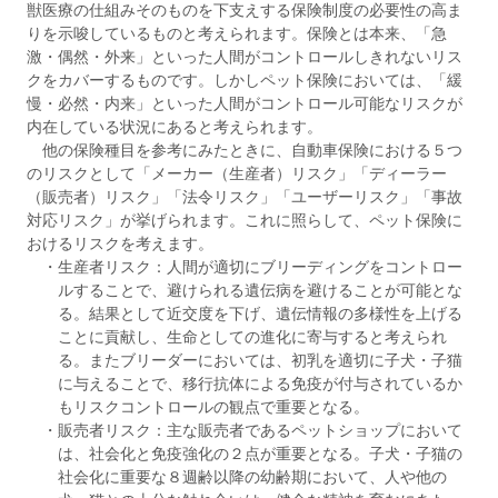
獣医療の仕組みそのものを下支えする保険制度の必要性の高ま
りを示唆しているものと考えられます。保険とは本来、「急
激・偶然・外来」といった人間がコントロールしきれないリス
クをカバーするものです。しかしペット保険においては、「緩
慢・必然・内来」といった人間がコントロール可能なリスクが
内在している状況にあると考えられます。
他の保険種目を参考にみたときに、自動車保険における５つ
のリスクとして「メーカー（生産者）リスク」「ディーラー
（販売者）リスク」「法令リスク」「ユーザーリスク」「事故
対応リスク」が挙げられます。これに照らして、ペット保険に
おけるリスクを考えます。
・生産者リスク：人間が適切にブリーディングをコントロー
ルすることで、避けられる遺伝病を避けることが可能とな
る。結果として近交度を下げ、遺伝情報の多様性を上げる
ことに貢献し、生命としての進化に寄与すると考えられ
る。またブリーダーにおいては、初乳を適切に子犬・子猫
に与えることで、移行抗体による免疫が付与されているか
もリスクコントロールの観点で重要となる。
・販売者リスク：主な販売者であるペットショップにおいて
は、社会化と免疫強化の２点が重要となる。子犬・子猫の
社会化に重要な８週齢以降の幼齢期において、人や他の