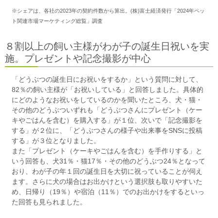
※シェアは、各社の2023年の契約件数から算出。(株)富士経済発行「2024年ペッ
ト関連市場マーケティング総覧」調査
８割以上の飼い主様がわが子の誕生日祝いを実
施。プレゼントや記念撮影が中心
「どうぶつの誕生日にお祝いをするか」という質問に対して、
82％の飼い主様が「お祝いしている」と回答しました。具体的
にどのようなお祝いをしているのかを聞いたところ、犬・猫・
その他のどうぶついずれも「どうぶつさんにプレゼント（ケー
キやごはんを含む）を購入する」が１位、次いで「記念撮影を
する」が２位に、「どうぶつさんの様子や出来事をSNSに投稿
する」が３位となりました。
また「プレゼント（ケーキやごはんを含む）を手作りする」と
いう回答も、犬31％・猫17％・その他のどうぶつ24％となって
おり、わが子の年１回の誕生日を大切に祝っていることが伺え
ます。さらに犬の場合はお出かけという選択肢も取りやすいた
め、日帰り（19％）や宿泊（11％）でのお出かけをするといっ
た回答も見られました。