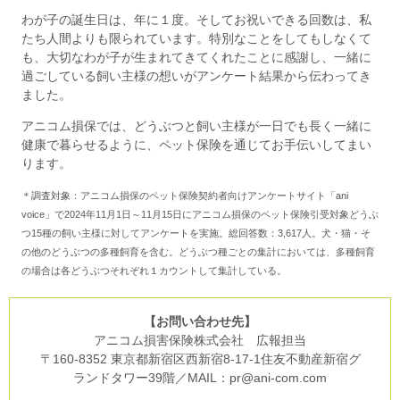
わが子の誕生日は、年に１度。そしてお祝いできる回数は、私
たち人間よりも限られています。特別なことをしてもしなくて
も、大切なわが子が生まれてきてくれたことに感謝し、一緒に
過ごしている飼い主様の想いがアンケート結果から伝わってき
ました。
アニコム損保では、どうぶつと飼い主様が一日でも長く一緒に
健康で暮らせるように、ペット保険を通じてお手伝いしてまい
ります。
＊調査対象：アニコム損保のペット保険契約者向けアンケートサイト「ani
voice」で2024年11月1日～11月15日にアニコム損保のペット保険引受対象どうぶ
つ15種の飼い主様に対してアンケートを実施。総回答数：3,617人。犬・猫・そ
の他のどうぶつの多種飼育を含む。どうぶつ種ごとの集計においては、多種飼育
の場合は各どうぶつそれぞれ１カウントして集計している。
【お問い合わせ先】
アニコム損害保険株式会社 広報担当
〒160-8352 東京都新宿区西新宿8-17-1住友不動産新宿グ
ランドタワー39階／MAIL：pr@ani-com.com