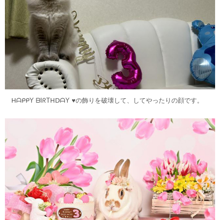
ᕼᗩᑭᑭY ᗷIᖇTᕼᗞᗩY ♥︎の飾りを破壊して、してやったりの顔です。