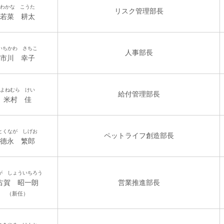
わかな こうた
リスク管理部長
若菜 耕太
いちかわ さちこ
人事部長
市川 幸子
よねむら けい
給付管理部長
米村 佳
とくなが しげお
ペットライフ創造部長
德永 繁郎
が しょういちろう
古賀 昭一朗
営業推進部長
（新任）