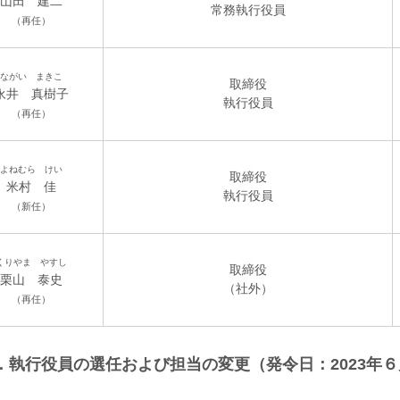
山田 建二
常務執行役員
（再任）
ながい まきこ
取締役
永井 真樹子
執行役員
（再任）
よねむら けい
取締役
米村 佳
執行役員
（新任）
くりやま やすし
取締役
栗山 泰史
（社外）
（再任）
．執行役員の選任および担当の変更（発令日：2023年６