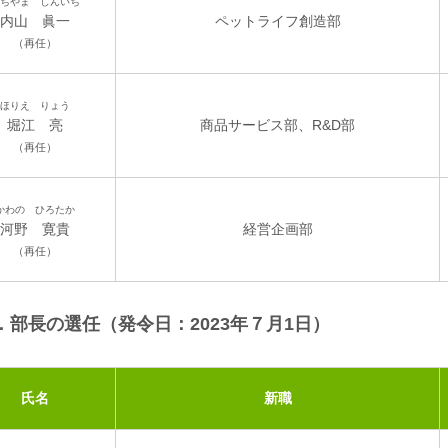
ちやま しんいち
内山 眞一
ペットライフ創造部
（再任）
ほりえ りょう
堀江 亮
商品サービス部、R&D部
（再任）
かわの ひろたか
河野 寛貴
経営企画部
（再任）
．部長の選任（発令日：2023年７月1日）
氏名
新職