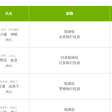
氏名
新職
こもり のぶあき
取締役
小森 伸昭
会長執行役員
（再任）
のだ しんご
代表取締役
野田 真吾
社長執行役員
（再任）
ももせ ゆみこ
取締役
百瀬 由美子
専務執行役員
（再任）
やまだ けんじ
取締役