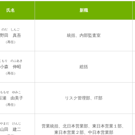
氏名
新職
のだ しんご
野田 真吾
統括、内部監査室
（再任）
こもり のぶあき
小森 伸昭
総括
（再任）
ももせ ゆみこ
百瀬 由美子
リスク管理部、IT部
（再任）
やまだ けんじ
営業統括、北日本営業部、東日本営業１部、
山田 建二
東日本営業２部、中日本営業部