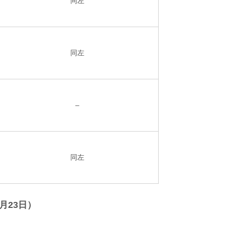
同左
同左
–
同左
月23日）