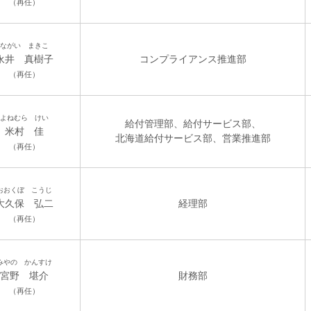
（再任）
ながい まきこ
永井 真樹子
コンプライアンス推進部
（再任）
よねむら けい
給付管理部、給付サービス部、
米村 佳
北海道給付サービス部、営業推進部
（再任）
おおくぼ こうじ
大久保 弘二
経理部
（再任）
みやの かんすけ
宮野 堪介
財務部
（再任）