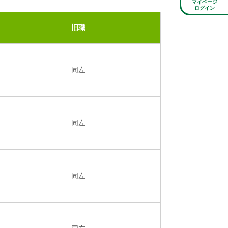
マイページ
ログイン
旧職
同左
同左
同左