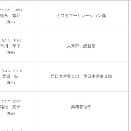
とくなが しげお
德永 繁郎
カスタマーリレーション部
（再任）
いちかわ さちこ
市川 幸子
人事部、総務部
（再任）
くりはら さとる
栗原 暁
西日本営業１部、西日本営業２部
（再任）
いなまつ なおこ
稲松 直子
業務管理部
（再任）