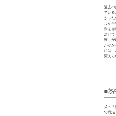
過去の
ている
かった
よそ半
温を徹
次いで
察」が
がかか
には、
変えら
■
犬の「
で意識