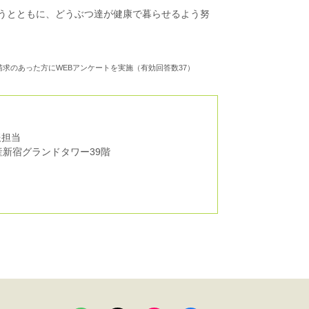
うとともに、どうぶつ達が健康で暮らせるよう努
請求のあった方にWEBアンケートを実施（有効回答数37）
報担当
新宿グランドタワー39階