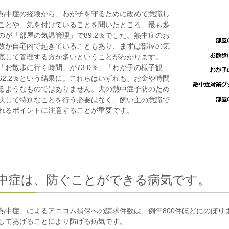
熱中症の経験から、わが子を守るために改めて意識し
ことや、気を付けていることを聞いたところ、最も多
のが「部屋の気温管理」で89.2％でした。熱中症のお
数が自宅内で起きていることもあり、まずは部屋の気
底して管理する方が多いということがわかります。
「お散歩に行く時間」が73.0％、「わが子の様子観
62.2％という結果に。これらはいずれも、お金や時間
るようなものではありません。犬の熱中症予防のため
決して特別なことを行う必要はなく、飼い主の意識で
れるポイントに注意することが重要です。
熱中症は、防ぐことができる病気です。
熱中症」によるアニコム損保への請求件数は、例年800件ほどにのぼり
してあげることにより防げる病気です。