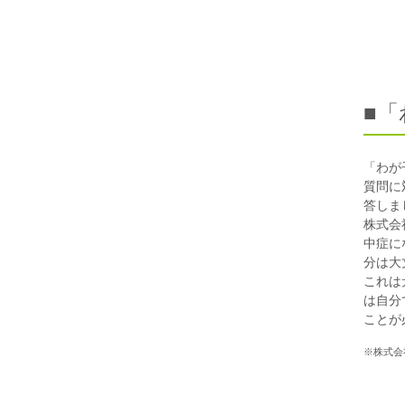
■
「わが
質問に
答しま
株式会
中症に
分は大
これは
は自分
ことが
※株式会