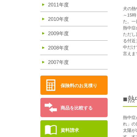
2011年度
犬の熱
～15
2010年度
た。一
熱中症
2009年度
ただし
る付近
中だけ
2008年度
言えま
2007年度
保険料のお見積り
■
商品を比較する
熱中症
れ」の
資料請求
太陽が
す。す