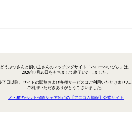
どうぶつさんと飼い主さんのマッチングサイト「ハローべいびぃ」は、
2026年7月28日をもちまして終了いたしました。
終了日以降、サイトの閲覧および各種サービスはご利用いただけません
ご利用いただきありがとうございました。
犬・猫のペット保険シェアNo.1の【アニコム損保】公式サイト