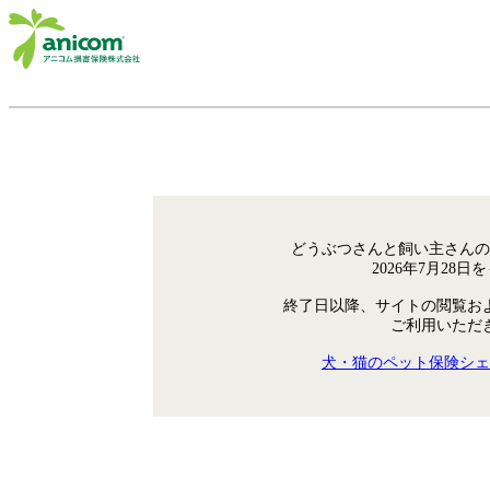
どうぶつさんと飼い主さんの
2026年7月28
終了日以降、サイトの閲覧お
ご利用いただ
犬・猫のペット保険シェ