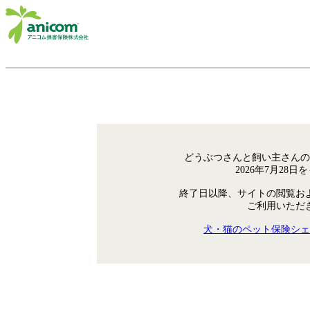
どうぶつさんと飼い主さんの
2026年7月28
終了日以降、サイトの閲覧お
ご利用いただ
犬・猫のペット保険シェ