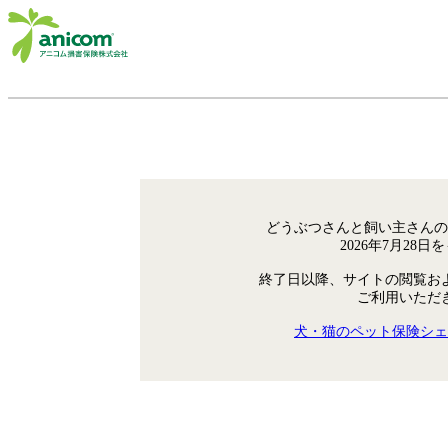
どうぶつさんと飼い主さんの
2026年7月28
終了日以降、サイトの閲覧お
ご利用いただ
犬・猫のペット保険シェ